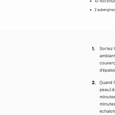
10-15cl d'hui
2 aubergine
Sortez 
ambiant
couverc
d'épais
Quand l
peau) d
minutes
minutes
échalote