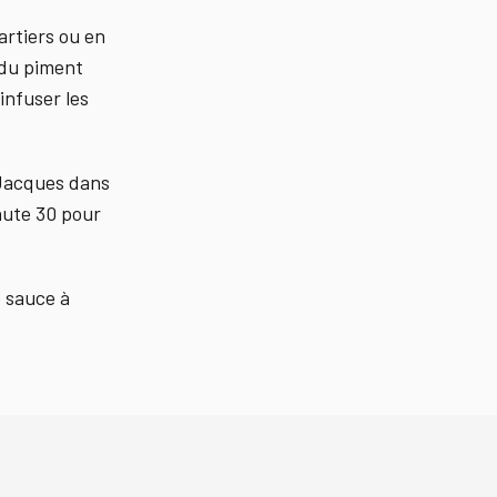
artiers ou en
t du piment
infuser les
-Jacques dans
nute 30 pour
e sauce à