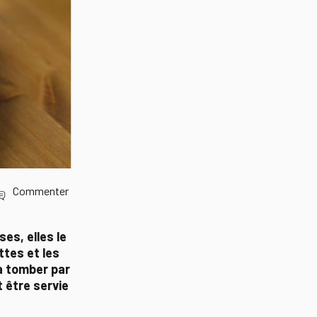
Commenter
es, elles le
ttes et les
à tomber par
t être servie