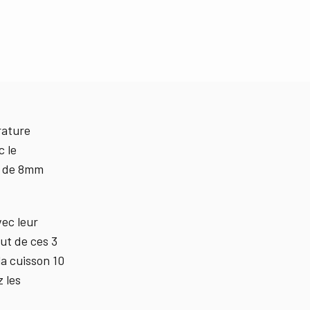
rature
c le
il de 8mm
vec leur
ut de ces 3
a cuisson 10
 les