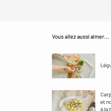
Vous allez aussi aimer...
Légu
Carp
et n
à la 