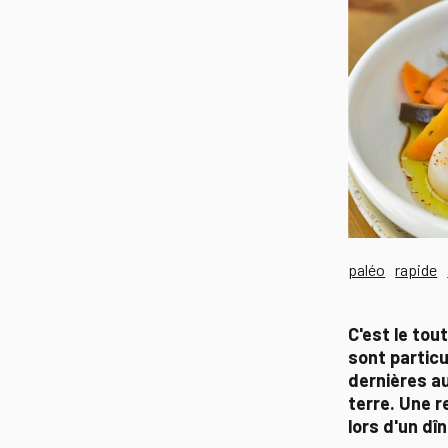
paléo
rapide
C'est le tou
sont particu
dernières a
terre. Une r
lors d'un dîn