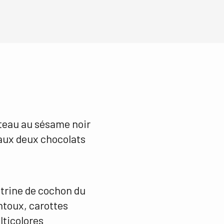
teau au sésame noir
aux deux chocolats
trine de cochon du
ntoux, carottes
ticolores