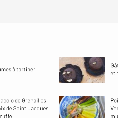
Gâ
mes à tartiner
et 
accio de Grenailles
Poi
oix de Saint Jacques
Ve
truffe
mul