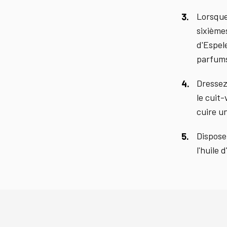
Lorsque
sixième
d'Espel
parfums
Dressez
le cuit
cuire un
Dispose
l'huile 