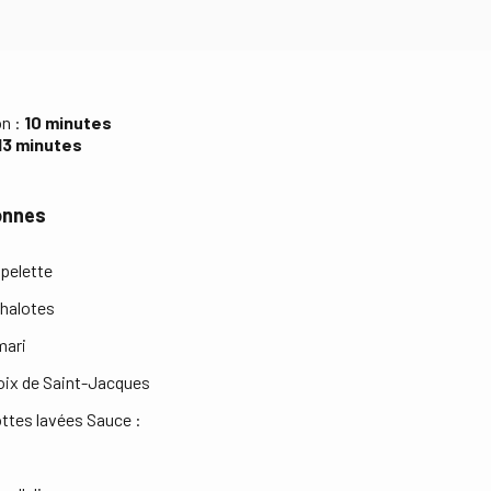
on :
10 minutes
13 minutes
onnes
pelette
chalotes
mari
oix de Saint-Jacques
ottes lavées Sauce :