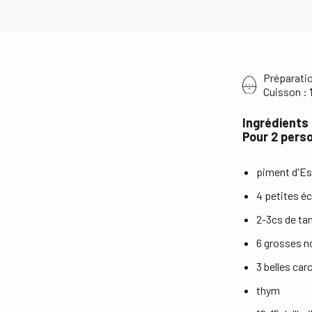
Préparati
Cuisson :
Ingrédients
Pour 2 pers
piment d'Es
4 petites é
2-3cs de ta
6 grosses n
3 belles car
thym