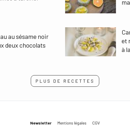
ma
Car
au au sésame noir
et 
ux deux chocolats
à l
PLUS DE RECETTES
Newsletter
Mentions légales
CGV