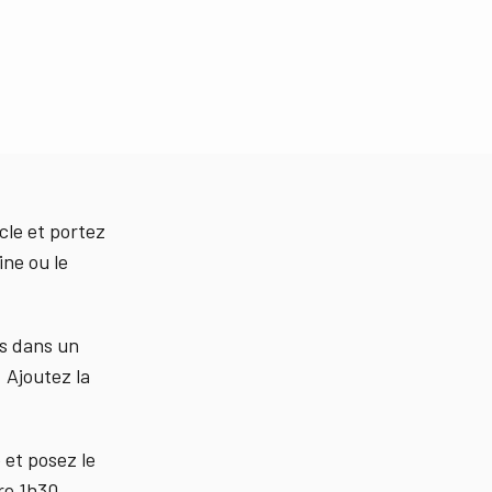
cle et portez
ine ou le
ts dans un
. Ajoutez la
 et posez le
re 1h30.