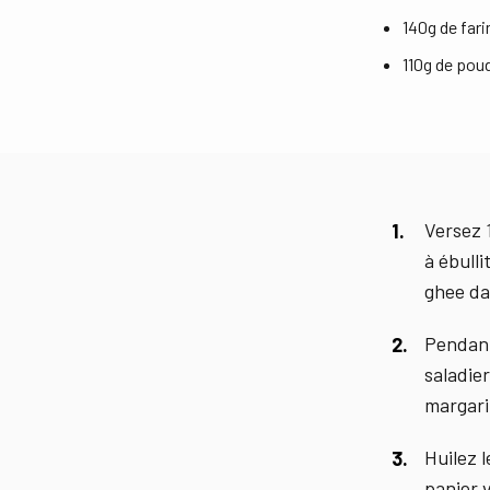
140g de fari
110g de pou
Versez 
à ébull
ghee da
Pendant
saladier
margari
Huilez 
panier 