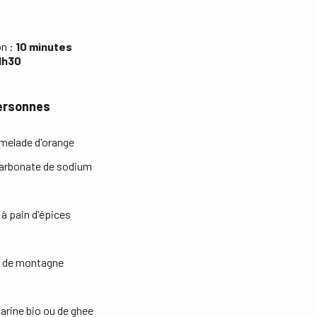
on :
10 minutes
1h30
personnes
melade d'orange
carbonate de sodium
 à pain d'épices
l de montagne
arine bio ou de ghee