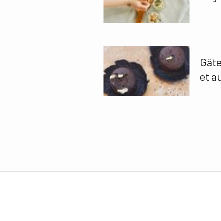
Gâte
et a