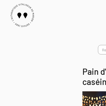
Pain d
caséin