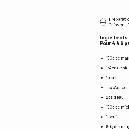
Préparati
Cuisson :
Ingrédients
Pour 4 à 6 
150g de mar
1/4cc de bi
1p sel
1cc d'épices
2cs d'eau
150g de mie
1 oeuf
80g de marg