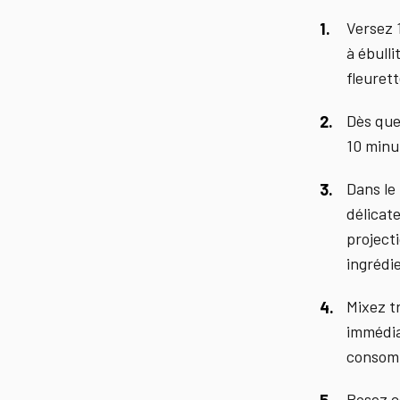
Versez 
à ébull
fleuret
Dès que
10 minut
Dans le 
délicat
projecti
ingrédi
Mixez t
immédia
consomm
Posez c