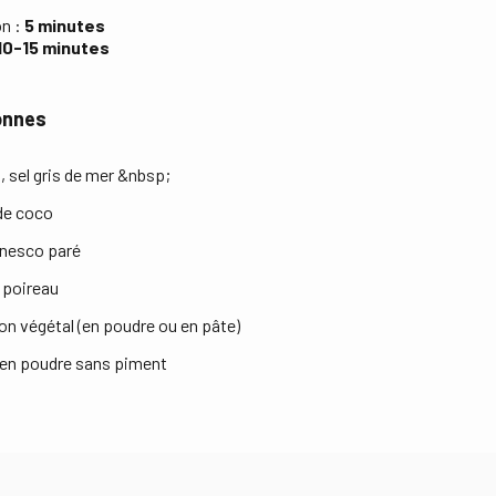
on :
5 minutes
10-15 minutes
onnes
, sel gris de mer &nbsp;
 de coco
anesco paré
n poireau
lon végétal (en poudre ou en pâte)
y en poudre sans piment