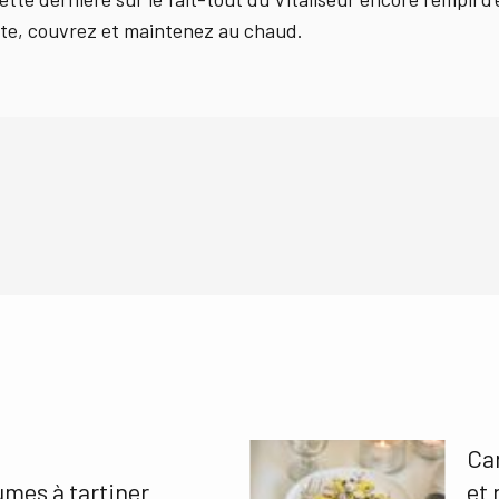
nte, couvrez et maintenez au chaud.
Car
mes à tartiner
et 