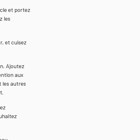
cle et portez
z les
r, et cuisez
on. Ajoutez
tention aux
t les autres
t.
mez
uhaitez
'eau