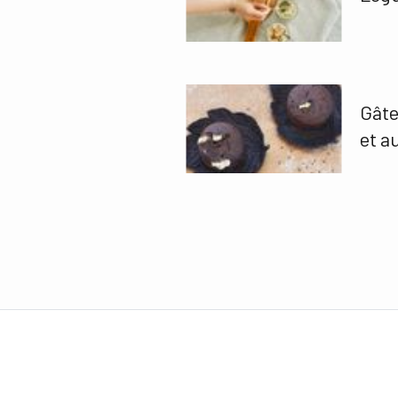
Gâte
et a