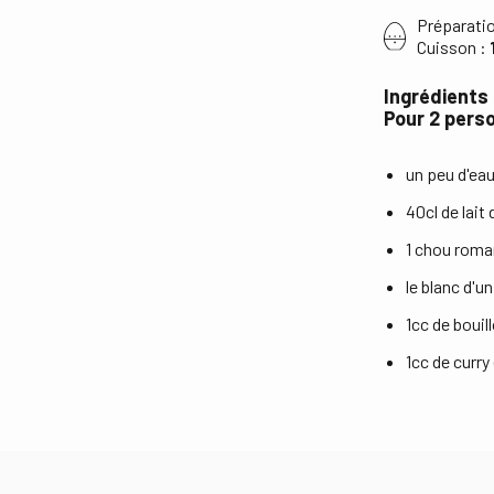
Préparati
Cuisson :
Ingrédients
Pour 2 pers
un peu d'eau
40cl de lait
1 chou rom
le blanc d'u
1cc de bouil
1cc de curr