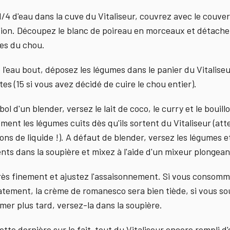
1/4 d'eau dans la cuve du Vitaliseur, couvrez avec le couver
ition. Découpez le blanc de poireau en morceaux et détache
tes du chou.
 l'eau bout, déposez les légumes dans le panier du Vitaliseu
es (15 si vous avez décidé de cuire le chou entier).
bol d'un blender, versez le lait de coco, le curry et le bouill
ement les légumes cuits dès qu'ils sortent du Vitaliseur (at
ons de liquide !). A défaut de blender, versez les légumes e
ents dans la soupière et mixez à l'aide d'un mixeur plongean
rès finement et ajustez l'assaisonnement. Si vous consom
tement, la crème de romanesco sera bien tiède, si vous so
er plus tard, versez-la dans la soupière.
ette dernière sur le fait-tout du Vitaliseur encore rempli d